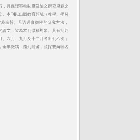
行，具嚴謹審稿制度及論文撰寫規範之
文。本刊以出版教育領域（教學、學習
文為宗旨。凡透過實徵性的研究方法，
的論文，皆為本刊徵稿對象。具有批判
月、六月、九月及十二月各出刊乙次；
，全年徵稿，隨到隨審，並採雙向匿名