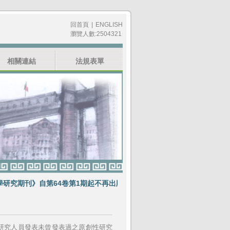
回首頁
|
ENGLISH
瀏覽人數:2504321
相關連結
法規表單
刊》自第64卷第1期起不再出版紙本期刊
賀《教育科學研究期刊》榮獲E
研究人員發表未曾發表過之原創性研究