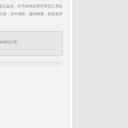
題之論述，亦可為特定研究專題之系統
冊出版，全年徵稿，隨到隨審，歡迎各界
稿系統註冊。