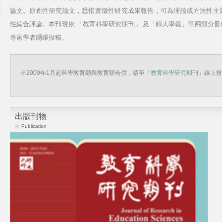
論文。原創性研究論文，悉指實徵性研究成果報告，可為理論或方法性主
性綜合評論。本刊現依 「教育科學研究期刊」 及「師大學報」等兩類分
專家學者踴躍投稿。
※2009年1月起科學教育類與教育類合併，請至「
教育科學研究期刊
」線上投
出版刊物
Publication