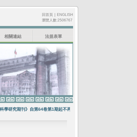
回首頁
|
ENGLISH
瀏覽人數:2506767
相關連結
法規表單
研究期刊》自第64卷第1期起不再出版紙本期刊
賀《教育科學研究期刊