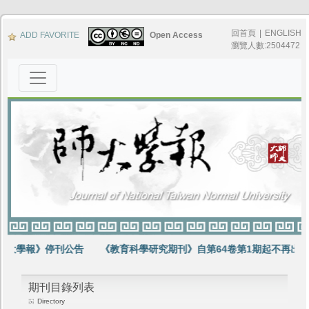
回首頁
|
ENGLISH
ADD FAVORITE
Open Access
瀏覽人數:2504472
師大學報》停刊公告
《教育科學研究期刊》自第64卷第1期起不再出版
期刊目錄列表
Directory