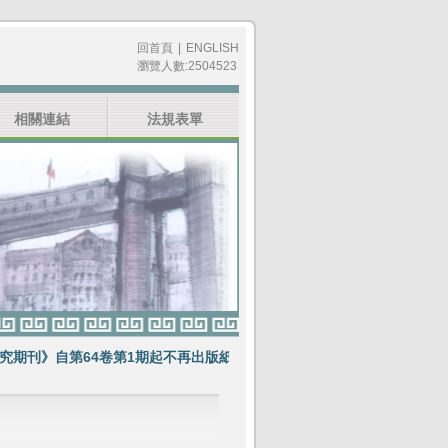
回首頁
|
ENGLISH
瀏覽人數:2504523
相關連結
法規表單
刊》自第64卷第1期起不再出版紙本期刊
賀《教育科學研究期刊》榮獲E