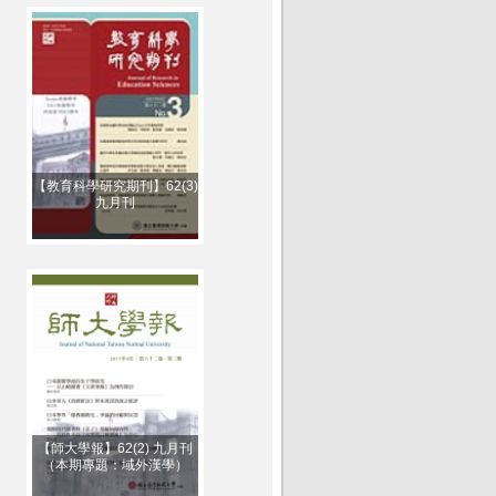
【教育科學研究期刊】62(3)
九月刊
【師大學報】62(2) 九月刊
（本期專題：域外漢學）