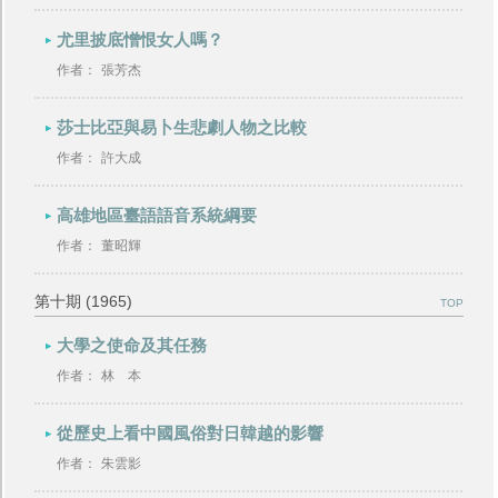
尤里披底憎恨女人嗎？
作者：
張芳杰
莎士比亞與易卜生悲劇人物之比較
作者：
許大成
高雄地區臺語語音系統綱要
作者：
董昭輝
第十期 (1965)
TOP
大學之使命及其任務
作者：
林 本
從歷史上看中國風俗對日韓越的影響
作者：
朱雲影