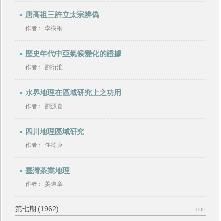
唐高祖三許立太宗辨偽
作者：
李樹桐
歷史年代中亞氣候變化的證據
作者：
劉衍淮
水界地理在區域研究上之功用
作者：
劉源喜
四川地理區域研究
作者：
任德庚
臺灣茶業地理
作者：
姜道章
第七期 (1962)
TOP