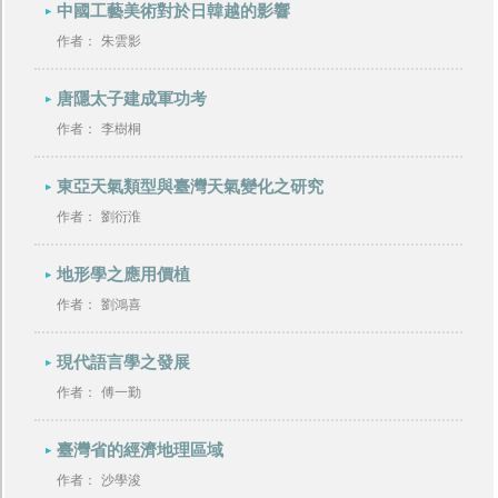
中國工藝美術對於日韓越的影響
作者：
朱雲影
唐隱太子建成軍功考
作者：
李樹桐
東亞天氣類型與臺灣天氣變化之研究
作者：
劉衍淮
地形學之應用價植
作者：
劉鴻喜
現代語言學之發展
作者：
傅一勤
臺灣省的經濟地理區域
作者：
沙學浚