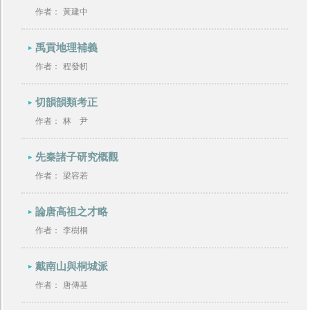
作者：
黃建中
禹貢地理補義
作者：
程發軔
切韻韻類考正
作者：
林 尹
先秦諸子研究概觀
作者：
梁容若
論唐高祖之才略
作者：
李樹桐
戴南山與桐城派
作者：
唐傳基