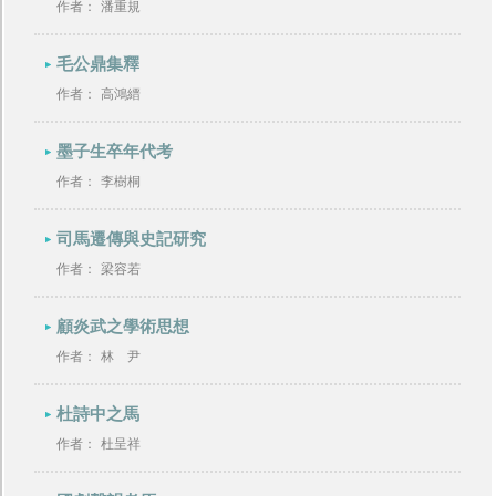
作者：
潘重規
毛公鼎集釋
作者：
高鴻縉
墨子生卒年代考
作者：
李樹桐
司馬遷傳與史記研究
作者：
梁容若
顧炎武之學術思想
作者：
林 尹
杜詩中之馬
作者：
杜呈祥