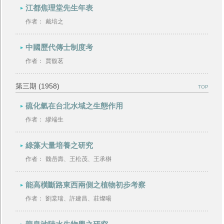
江都焦理堂先生年表
作者：
戴培之
中國歷代傳士制度考
作者：
賈馥茗
第三期 (1958)
TOP
硫化氫在台北水域之生態作用
作者：
繆端生
綠藻大量培養之研究
作者：
魏喦壽、王松茂、王承楙
能高橫斷路東西兩側之植物初步考察
作者：
劉棠瑞、許建昌、莊燦暘