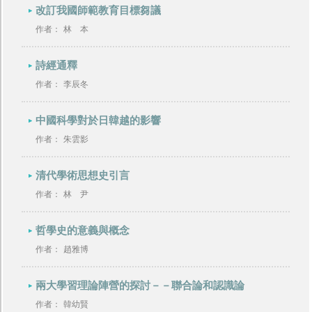
改訂我國師範教育目標芻議
作者：
林 本
詩經通釋
作者：
李辰冬
中國科學對於日韓越的影響
作者：
朱雲影
清代學術思想史引言
作者：
林 尹
哲學史的意義與概念
作者：
趙雅博
兩大學習理論陣營的探討－－聯合論和認識論
作者：
韓幼賢