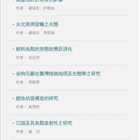
作者：
繆端生、許敬如
台北美洲蜚蠊之生態
作者：
繆端生、李順連
鯉科魚類的形態改變及演化
作者：
戈定邦
金狗毛蕨在臺灣植物地理及生態學之研究
作者：
胡敬華
鯉魚幼苗構造的研究
作者：
黃秀郎
江頭及其魚類放射性之研究
作者：
施 河