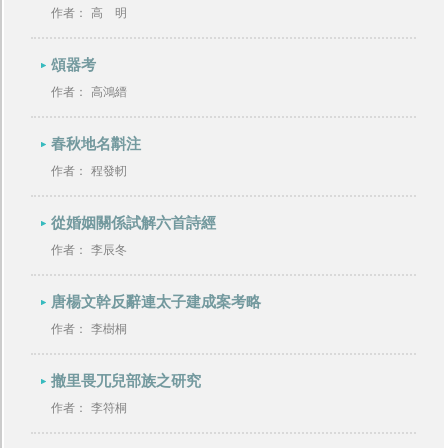
作者：
高 明
頌器考
作者：
高鴻縉
春秋地名斠注
作者：
程發軔
從婚姻關係試解六首詩經
作者：
李辰冬
唐楊文幹反辭連太子建成案考略
作者：
李樹桐
撤里畏兀兒部族之研究
作者：
李符桐