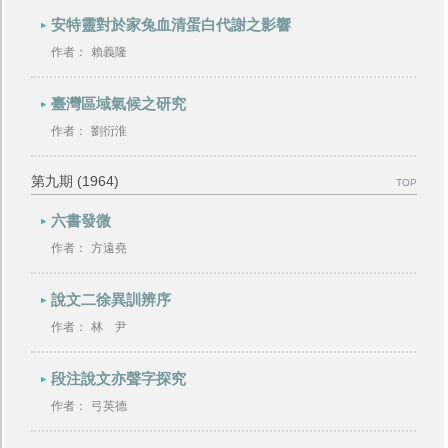
安特靈對於家兔血清蛋白代謝之影響
作者：
賴義隆
臺灣區域氣候之研究
作者：
劉衍淮
第九期 (1964)
TOP
六書發微
作者：
方遠堯
說文二徐異訓辨序
作者：
林 尹
段注說文亦聲字探究
作者：
弓英德