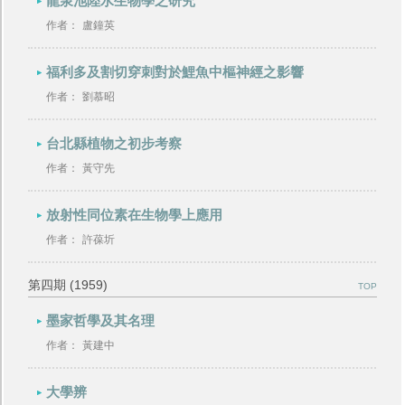
龍泉池陸水生物學之研究
作者：
盧鐘英
福利多及割切穿刺對於鯉魚中樞神經之影響
作者：
劉慕昭
台北縣植物之初步考察
作者：
黃守先
放射性同位素在生物學上應用
作者：
許葆圻
第四期 (1959)
TOP
墨家哲學及其名理
作者：
黃建中
大學辨