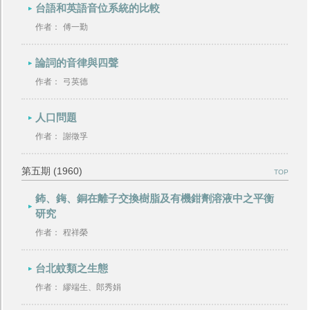
台語和英語音位系統的比較
作者：
傅一勤
論詞的音律與四聲
作者：
弓英德
人口問題
作者：
謝徵孚
第五期 (1960)
TOP
鈽、鋂、銅在離子交換樹脂及有機鉗劑溶液中之平衡
研究
作者：
程祥榮
台北蚊類之生態
作者：
繆端生、郎秀娟