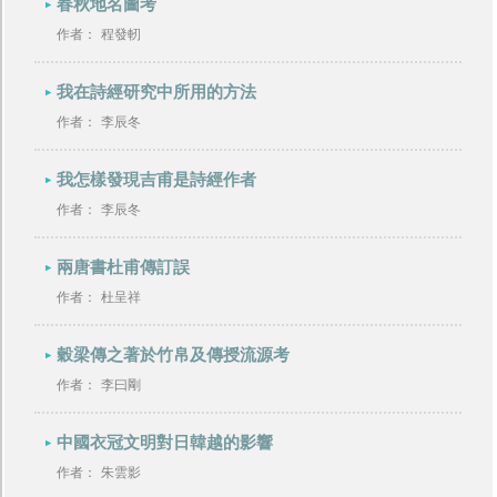
春秋地名圖考
作者：
程發軔
我在詩經研究中所用的方法
作者：
李辰冬
我怎樣發現吉甫是詩經作者
作者：
李辰冬
兩唐書杜甫傳訂誤
作者：
杜呈祥
穀梁傳之著於竹帛及傳授流源考
作者：
李曰剛
中國衣冠文明對日韓越的影響
作者：
朱雲影