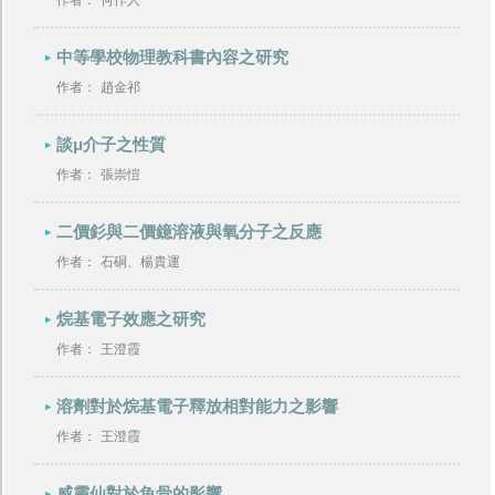
作者：
何作人
中等學校物理教科書內容之研究
作者：
趙金祁
談μ介子之性質
作者：
張崇愷
二價釤與二價鐿溶液與氧分子之反應
作者：
石硐、楊貴運
烷基電子效應之研究
作者：
王澄霞
溶劑對於烷基電子釋放相對能力之影響
作者：
王澄霞
威靈仙對於魚骨的影響