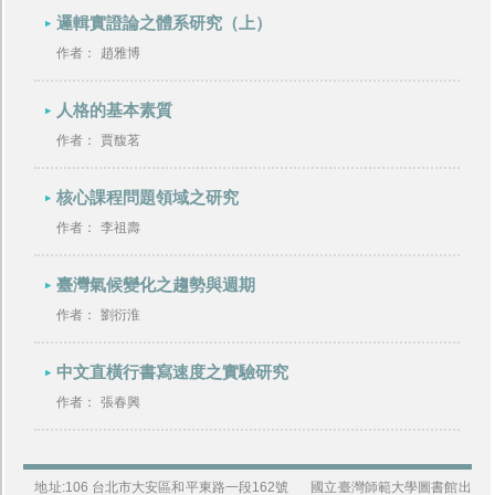
邏輯實證論之體系研究（上）
作者：
趙雅博
人格的基本素質
作者：
賈馥茗
核心課程問題領域之研究
作者：
李祖壽
臺灣氣候變化之趨勢與週期
作者：
劉衍淮
中文直橫行書寫速度之實驗研究
作者：
張春興
地址:106 台北市大安區和平東路一段162號
國立臺灣師範大學圖書館出