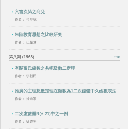
六書次第之商兌
作者：
弓英德
朱陸教育思想之比較研究
作者：
伍振鷟
第八期 (1963)
TOP
有關富氏級數之共軛級數二定理
作者：
李新民
推廣的主理想數定理在類數為1二次虛體中久函數表法
作者：
徐道寧
二次虛數體R(√-21)中之一例
作者：
徐道寧