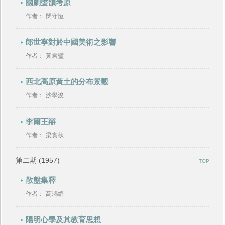
國劇聲韻考原
作者：
閔守恆
郎世寧對於中國美術之影響
作者：
黃君璧
西北高原黃土的分布景觀
作者：
沙學浚
李爾王辯
作者：
梁實秋
第二期 (1957)
TOP
散盤集釋
作者：
高鴻縉
陽明心學及其教育思想