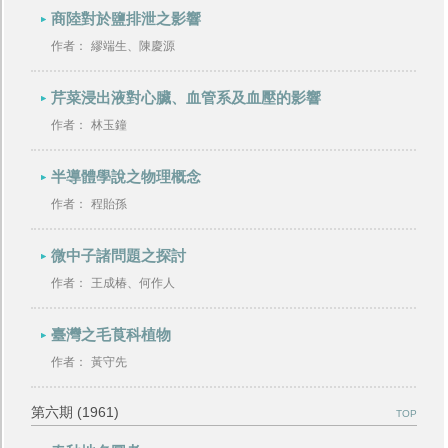
商陸對於鹽排泄之影響
作者：
繆端生、陳慶源
芹菜浸出液對心臟、血管系及血壓的影響
作者：
林玉鐘
半導體學說之物理概念
作者：
程貽孫
微中子諸問題之探討
作者：
王成椿、何作人
臺灣之毛莨科植物
作者：
黃守先
第六期 (1961)
TOP