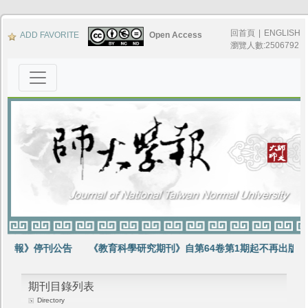
回首頁
|
ENGLISH
ADD FAVORITE
Open Access
瀏覽人數:2506792
學報》停刊公告
《教育科學研究期刊》自第64卷第1期起不再出版紙
期刊目錄列表
Directory