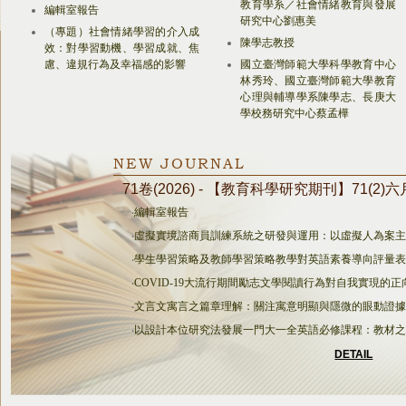
教育學系／社會情緒教育與發展
編輯室報告
研究中心劉惠美
（專題）社會情緒學習的介入成
陳學志教授
效：對學習動機、學習成就、焦
慮、違規行為及幸福感的影響
國立臺灣師範大學科學教育中心
林秀玲、國立臺灣師範大學教育
心理與輔導學系陳學志、長庚大
學校務研究中心蔡孟樺
NEW JOURNAL
71卷(2026) - 【教育科學研究期刊】71(2)
‧
編輯室報告
‧
虛擬實境諮商員訓練系統之研發與運用：以虛擬人為案
‧
學生學習策略及教師學習策略教學對英語素養導向評量
‧
COVID-19大流行期間勵志文學閱讀行為對自我實現的
‧
文言文寓言之篇章理解：關注寓意明顯與隱微的眼動證
‧
以設計本位研究法發展一門大一全英語必修課程：教材
DETAIL