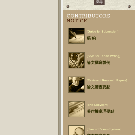
CONTRIBUTORS
NOTICE
[Guide for Submission]
稿 約
[Style for Thesis Writing]
論文撰寫體例
[Review of Research Papers]
論文審查要點
[The Copyright]
著作權處理要點
[Flow of Review System]