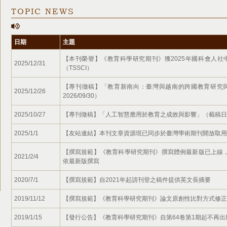
TOPIC NEWS
日期
主題
【本刊榮譽】《教育科學研究期刊》獲2025年國科會人社
2025/12/31
（TSSCI）
【專刊徵稿】「教育新南向：臺灣與越南的跨國教育研究
2025/12/26
2026/09/30）
2025/10/27
【專刊徵稿】「人工智慧應用於教育之成效與影響」（截稿日至20
2025/1/1
【友站連結】本刊文章資源現已同步於臺灣學術期刊開放取用平
【撰寫規範】《教育科學研究期刊》撰寫體例最新版已上線，請1
2021/2/4
依最新版撰寫
2020/7/1
【撰寫規範】自2021年起請刊登之稿件提供英文長摘要
2019/11/12
【撰寫規範】《教育科學研究期刊》論文原創性比對方式修正
2019/1/15
【發行公告】《教育科學研究期刊》自第64卷第1期起不再出