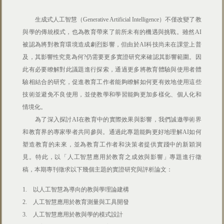
生成式人工智慧（Generative Artificial Intelligence）不僅改變了教
與學的傳統模式，也為教育帶來了前所未有的機遇與挑戰。雖然AI
被認為將對教育環境造成劇烈影響，但由於AI科技尚未在課堂上普
及，其影響性究竟為何?仍需要更多實證研究來確認其影響範圍。因
此有必要瞭解對此議題進行探索，通過更多將教育體驗與使用者體
驗相結合的研究，促進教育工作者能夠瞭解如何更有效地使用這些
技術並避免不良使用，並使教學和學習能夠更加多樣化、個人化和
情境化。
為了深入探討AI在教育中的實際效果與影響，我們誠邀學術界
和教育界的專家學者共同參與。通過此專題能夠更好地理解AI如何
塑造教育的未來，並為教育工作者和決策者提供實踐中的新穎洞
見。特此，以「人工智慧應用於教育之成效與影響」專題進行徵
稿，本期專刊徵求以下幾個主題的實證研究與評析論文：
1. 以人工智慧為導向的教與學理論建構
2. 人工智慧應用於教育測量與工具開發
3. 人工智慧應用於教與學的模式設計