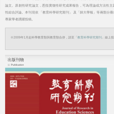
論文。原創性研究論文，悉指實徵性研究成果報告，可為理論或方法性主
性綜合評論。本刊現依 「教育科學研究期刊」 及「師大學報」等兩類分
專家學者踴躍投稿。
※2009年1月起科學教育類與教育類合併，請至「
教育科學研究期刊
」線上投
出版刊物
Publication