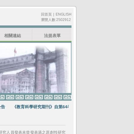
回首頁
|
ENGLISH
瀏覽人數:2502912
相關連結
法規表單
《教育科學研究期刊》自第64卷第1期起不再出版紙本期刊
賀《教育科
研究人員發表未曾發表過之原創性研究