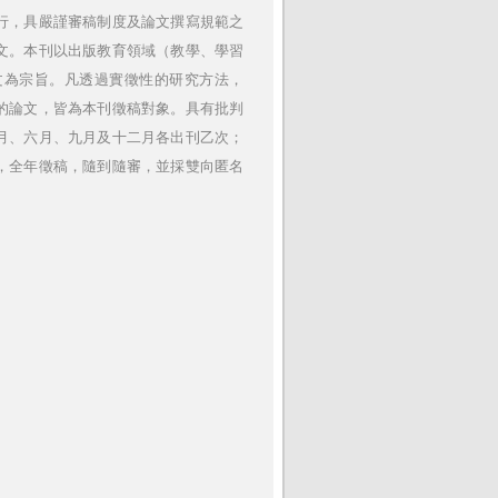
行，具嚴謹審稿制度及論文撰寫規範之
文。本刊以出版教育領域（教學、學習
文為宗旨。凡透過實徵性的研究方法，
的論文，皆為本刊徵稿對象。具有批判
月、六月、九月及十二月各出刊乙次；
，全年徵稿，隨到隨審，並採雙向匿名