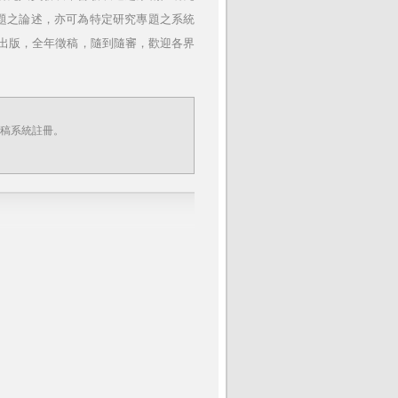
題之論述，亦可為特定研究專題之系統
冊出版，全年徵稿，隨到隨審，歡迎各界
稿系統註冊。