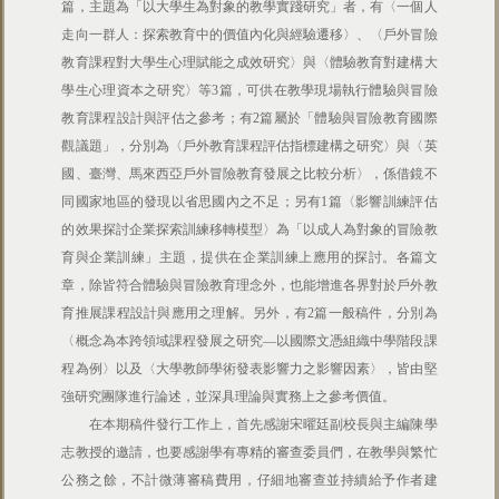
篇，主題為「以大學生為對象的教學實踐研究」者，有〈一個人
走向一群人：探索教育中的價值內化與經驗遷移〉、〈戶外冒險
教育課程對大學生心理賦能之成效研究〉與〈體驗教育對建構大
學生心理資本之研究〉等3篇，可供在教學現場執行體驗與冒險
教育課程設計與評估之參考；有2篇屬於「體驗與冒險教育國際
觀議題」，分別為〈戶外教育課程評估指標建構之研究〉與〈英
國、臺灣、馬來西亞戶外冒險教育發展之比較分析〉，係借鏡不
同國家地區的發現以省思國內之不足；另有1篇〈影響訓練評估
的效果探討企業探索訓練移轉模型〉為「以成人為對象的冒險教
育與企業訓練」主題，提供在企業訓練上應用的探討。各篇文
章，除皆符合體驗與冒險教育理念外，也能增進各界對於戶外教
育推展課程設計與應用之理解。另外，有2篇一般稿件，分別為
〈概念為本跨領域課程發展之研究—以國際文憑組織中學階段課
程為例〉以及〈大學教師學術發表影響力之影響因素〉，皆由堅
強研究團隊進行論述，並深具理論與實務上之參考價值。
在本期稿件發行工作上，首先感謝宋曜廷副校長與主編陳學
志教授的邀請，也要感謝學有專精的審查委員們，在教學與繁忙
公務之餘，不計微薄審稿費用，仔細地審查並持續給予作者建