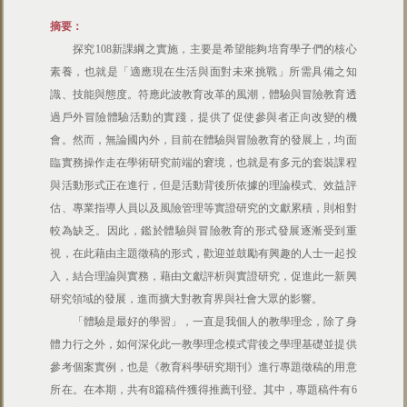
摘要：
探究108新課綱之實施，主要是希望能夠培育學子們的核心
素養，也就是「適應現在生活與面對未來挑戰」所需具備之知
識、技能與態度。符應此波教育改革的風潮，體驗與冒險教育透
過戶外冒險體驗活動的實踐，提供了促使參與者正向改變的機
會。然而，無論國內外，目前在體驗與冒險教育的發展上，均面
臨實務操作走在學術研究前端的窘境，也就是有多元的套裝課程
與活動形式正在進行，但是活動背後所依據的理論模式、效益評
估、專業指導人員以及風險管理等實證研究的文獻累積，則相對
較為缺乏。因此，鑑於體驗與冒險教育的形式發展逐漸受到重
視，在此藉由主題徵稿的形式，歡迎並鼓勵有興趣的人士一起投
入，結合理論與實務，藉由文獻評析與實證研究，促進此一新興
研究領域的發展，進而擴大對教育界與社會大眾的影響。
「體驗是最好的學習」，一直是我個人的教學理念，除了身
體力行之外，如何深化此一教學理念模式背後之學理基礎並提供
參考個案實例，也是《教育科學研究期刊》進行專題徵稿的用意
所在。在本期，共有8篇稿件獲得推薦刊登。其中，專題稿件有6