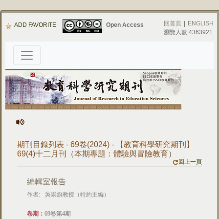
回首頁
|
ENGLISH
ADD FAVORITE
Open Access
瀏覽人數:4363921
期刊目錄列表 - 69卷(2024) - 【教育科學研究期刊】
69(4)十二月刊（本期專題：體驗與冒險教育）
回上一頁
編輯室報告
作者:
吳崇旗教授（特約主編）
卷期：
69卷第4期