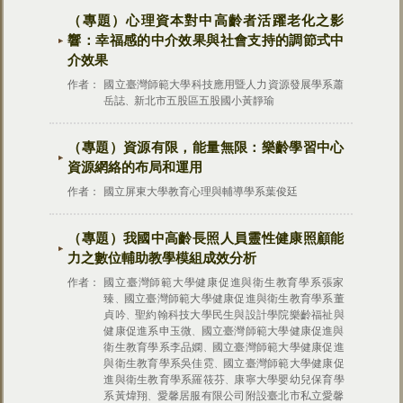
（專題）
心理資本對中高齡者活躍老化之影
響：幸福感的中介效果與社會支持的調節式中
介效果
作者：
國立臺灣師範大學科技應用暨人力資源發展學系蕭
岳誌
新北市五股區五股國小黃靜瑜
、
（專題）
資源有限，能量無限：樂齡學習中心
資源網絡的布局和運用
作者：
國立屏東大學教育心理與輔導學系葉俊廷
（專題）
我國中高齡長照人員靈性健康照顧能
力之數位輔助教學模組成效分析
作者：
國立臺灣師範大學健康促進與衛生教育學系張家
臻
國立臺灣師範大學健康促進與衛生教育學系董
、
貞吟
聖約翰科技大學民生與設計學院樂齡福祉與
、
健康促進系申玉微
國立臺灣師範大學健康促進與
、
衛生教育學系李品嫻
國立臺灣師範大學健康促進
、
與衛生教育學系吳佳霓
國立臺灣師範大學健康促
、
進與衛生教育學系羅筱芬
康寧大學嬰幼兒保育學
、
系黃煒翔
愛馨居服有限公司附設臺北市私立愛馨
、