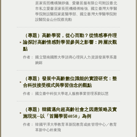
居家長照機構陳靜儀
愛馨居服有限公司附設臺北
、
市私立愛馨居家長照機構傅翰強
國立臺灣大學醫
、
學院附設醫院家庭醫學部、國立臺灣大學醫學院附
設醫院金山分院蔡兆勳
（專題）
高齡學習，從心而動？從情感事件理
論探討高齡情感對學習參與之影響：跨層次觀
點
作者：
國立暨南國際大學諮商心理與人力資源發展學系蕭
婉鎔
發展中高齡數位識能的實證研究：整
（專題）
合科技接受模式與學習信念的觀點
作者：
國立臺中科技大學老人服務事業管理系劉以慧
（專題）
韓國邁向超高齡社會之因應策略及實
施現況─以「首爾學習4050」為例
作者：
韓國平澤大學教育革新院教育成效管理中心／教育
革新中心朴東飛