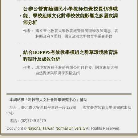
公辦公營實驗國民小學教師知覺校長領導職
能、學校組織文化對學校效能影響之多層次調
節分析
作者：
國立臺北教育大學教育經營與管理學系陳建志
雲
、
林縣政府李重毅
國立政治大學教育學系秦夢群
、
結合BOPPPS有效教學模組之雜草環境教育課
程設計及成效分析
作者：
環境友善種子股份有限公司何佳蓁
國立東華大學
、
自然資源與環境學系楊悠娟
本網站獲「科技部人文社會科學研究中心」補助
地址：臺北市大安區和平東路一段129號
國立臺灣師範大學圖書館出版
中心
電話：(02)7749-5279
Copyright ©
National Taiwan Normal University
All Rights Reserved.