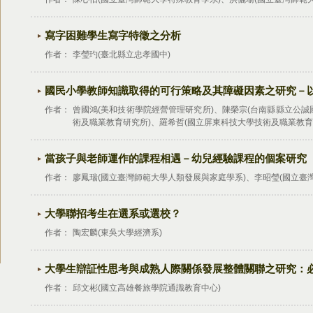
寫字困難學生寫字特徵之分析
作者：
李瑩玓(臺北縣立忠孝國中)
國民小學教師知識取得的可行策略及其障礙因素之研究－
作者：
曾國鴻(美和技術學院經營管理研究所)、陳榮宗(台南縣縣立公誠
術及職業教育研究所)、羅希哲(國立屏東科技大學技術及職業教育
當孩子與老師運作的課程相遇－幼兒經驗課程的個案研究
作者：
廖鳳瑞(國立臺灣師範大學人類發展與家庭學系)、李昭瑩(國立臺
大學聯招考生在選系或選校？
作者：
陶宏麟(東吳大學經濟系)
大學生辯証性思考與成熟人際關係發展整體關聯之研究：
作者：
邱文彬(國立高雄餐旅學院通識教育中心)