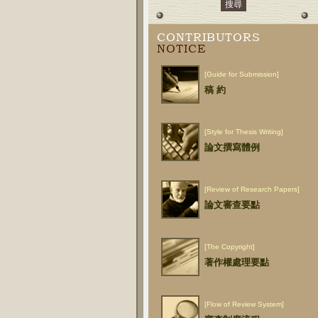
CONTRIBUTORS
NOTICE
[Guide for Submission]
稿 約
[Style for Thesis Writing]
論文撰寫體例
[Review of Research Papers]
論文審查要點
[The Copyright]
著作權處理要點
[Flow of Review System]