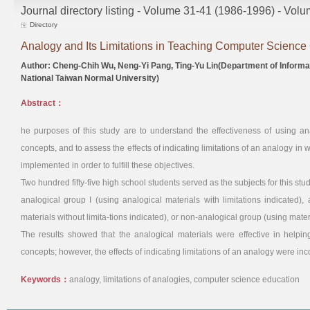
Journal directory listing - Volume 31-41 (1986-1996) - Vol
Directory
Analogy and Its Limitations in Teaching Computer Science
Author: Cheng-Chih Wu, Neng-Yi Pang, Ting-Yu Lin(Department of Inform
National Taiwan Normal University)
Abstract：
he purposes of this study are to understand the effectiveness of using a
concepts, and to assess the effects of indicating limitations of an analogy in 
implemented in order to fulfill these objectives.
Two hundred fifty-five high school students served as the subjects for this s
analogical group I (using analogical materials with limitations indicated),
materials without limita-tions indicated), or non-analogical group (using mate
The results showed that the analogical materials were effective in helpi
concepts; however, the effects of indicating limitations of an analogy were inc
Keywords：
analogy, limitations of analogies, computer science education