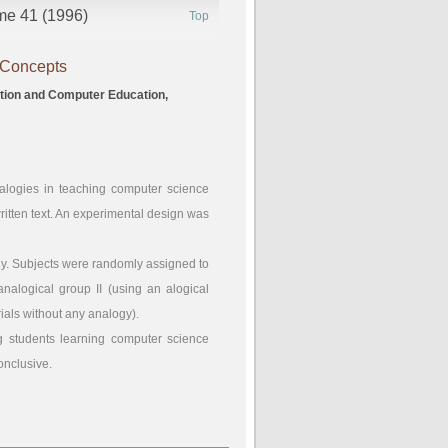
ume 41 (1996)
Top
 Concepts
ation and Computer Education,
nalogies in teaching computer science
written text. An experimental design was
tudy. Subjects were randomly assigned to
 analogical group II (using an alogical
rials without any analogy).
ng students learning computer science
onclusive.