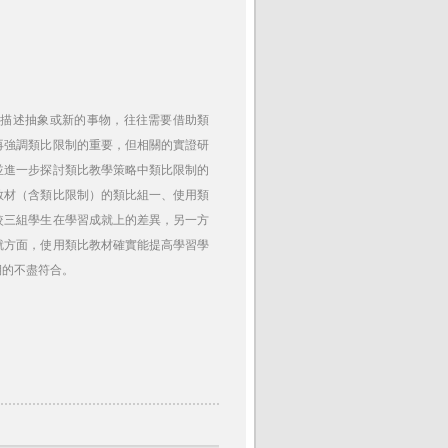
了描述抽象或新的事物，往往需要借助類
再強調類比限制的重要，但相關的實證研
並進一步探討類比教學策略中類比限制的
教材（含類比限制）的類比組一、使用類
較三組學生在學習成就上的差異，另一方
就方面，使用類比教材確實能提高學習學
期的不盡符合。