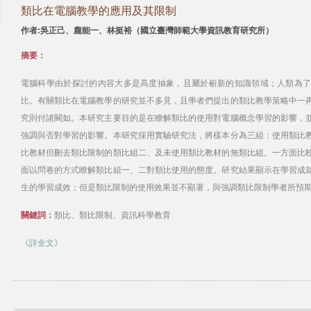
類比在電腦教學的應用及其限制
作者:吳正己、龐能一、林挺裕（國立臺灣師範大學資訊教育研究所）
摘要：
電腦科學由於探討的內容大多是高度抽象，且屬於嶄新的知識領域；人類為
比。有關類比在電腦教學的研究並不多見，且學者們提出的類比教學策略中一
究則付諸闕如。本研究主要目的是在瞭解類比的使用對電腦概念學習的影響，
強調與否對學習的影響。本研究採用實驗研究法，將樣本分為三組：使用類比
比教材但刪去類比限制的類比組二、及未使用類比教材的無類比組。一方面比
面以問卷的方式瞭解類比組一、二對類比使用的態度。研究結果顯示在學習成
生的學習成效；但是類比限制的使用效果並不顯著，與強調類比限制學者所預
關鍵詞：
類比、類比限制、資訊科學教育
《詳全文》