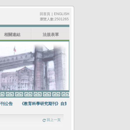
回首頁
|
ENGLISH
瀏覽人數:2501265
相關連結
法規表單
公告
《教育科學研究期刊》自第64卷第1期起不再出版紙本期刊
賀《
回上一頁