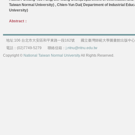
Taiwan Normal University) , Chien-Yun Dai( Department of Industrial Educ
University)
Abstract：
地址:106 台北市大安區和平東路一段162號
國立臺灣師範大學圖書館出版中心
電話：(02)7749-5279
聯絡信箱：
j.ntnu@ntnu.edu.tw
Copyright ©
National Taiwan Normal University
All Rights Reserved.