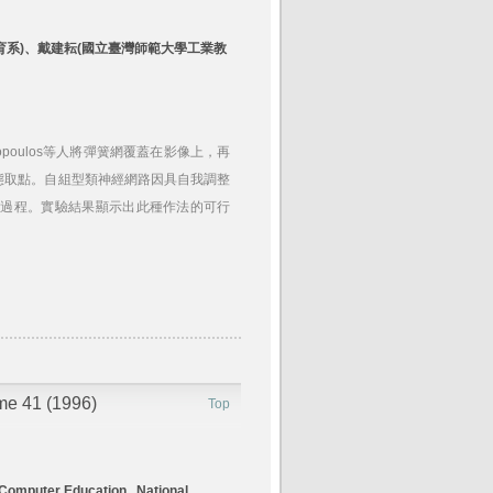
育系)、戴建耘(國立臺灣師範大學工業教
poulos等人將彈簧網覆蓋在影像上，再
態取點。自組型類神經網路因具自我調整
動過程。實驗結果顯示出此種作法的可行
ume 41 (1996)
Top
Computer Education , National