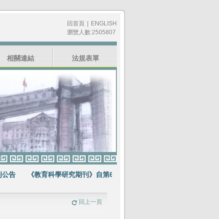
回首頁
|
ENGLISH
瀏覽人數:2505807
相關連結
法規表單
告
《教育科學研究期刊》自第64卷第1期起不再出版紙本期刊
賀《
回上一頁