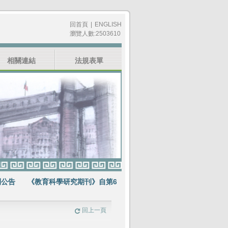
回首頁
|
ENGLISH
瀏覽人數:2503610
相關連結
法規表單
告
《教育科學研究期刊》自第64卷第1期起不再出版紙本期刊
賀《教
回上一頁