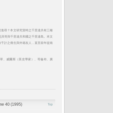
何進尋？本文研究當時之千里達共有三種
托貝哥與千里達共和國之千里達島。本文
數千計之僑生與外籍友人，直至前年從南
。
菸草、威爾斯（英史學家）、哥倫布、廣
ume 40 (1995)
Top