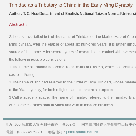
Trinidad as a Tributary to China in the Early Ming Dynasty
Author: T. C. Hsu(Department of English, National Taiwan Normal Universi
Abstract：
Scholars have failed to find the name of Trinidad on the Marine Map of Che
Ming dynsaty. After the elapse of about six hun-dred years, it is rather diffic
source of the name. After several years of research and contact with oversea
the following possible conclusions:
1.The name of Trinidad has come from Castila or Castelo, which is of course a
castle in Portugal.
2.The name of Trinidad referred to the Order of Holy Trinidad, whose memb
of the Yuan dynasty, for both religious and commercial purposes.
3.Call a spade a spade. The name of Trinidad referred to the Trinidad Isl
with some countries both in Africa and Asia in tobacco business.
地址:106 台北市大安區和平東路一段162號
國立臺灣師範大學圖書館出版中心
電話：(02)7749-5279
聯絡信箱：
j.ntnu@ntnu.edu.tw