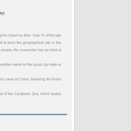
ty)
ng-ho drawn by Mao Yuan Yi of the late
ult to trace the geographical site or the
 people, the researcher has ar-rived at
nother name for the quasi city-state or
ers came to China, following the Polos
and of the Carabean Sea, which traded