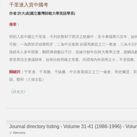
千里達入貢中國考
作者:許大成(國立臺灣師範大學英語學系)
摘要：
明初入貢中國之千里達，不列於鄭和下西洋之航圖中，至今事隔將六百年，如
可能，一為西班牙或葡萄牙，二為中古後期 於羅馬教廷之三一教會，三為今日
係經本人多年探索，翻閱典籍數以千計，並緣廾餘年在師大教學之便，接觸為
美世界語文會議歸來，始有比較明確之答案。尚望海內外高明之士，不吝指教
關鍵詞：
千里達、千系臘、千絲臘、中古後期成立之三一修會、明史彙證、
韻、鄭和（三保太監）
《詳全文》
Journal directory listing - Volume 31-41 (1986-1996) - Vol
Directory