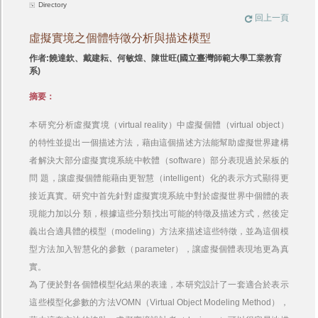
Directory
回上一頁
虛擬實境之個體特徵分析與描述模型
作者:饒達欽、戴建耘、何敏煌、陳世旺(國立臺灣師範大學工業教育
系)
摘要：
本研究分析虛擬實境（virtual reality）中虛擬個體（virtual object）
的特性並提出一個描述方法，藉由這個描述方法能幫助虛擬世界建構
者解決大部分虛擬實境系統中軟體（software）部分表現過於呆板的
問 題，讓虛擬個體能藉由更智慧（intelligent）化的表示方式顯得更
接近真實。研究中首先針對虛擬實境系統中對於虛擬世界中個體的表
現能力加以分 類，根據這些分類找出可能的特徵及描述方式，然後定
義出合適具體的模型（modeling）方法來描述這些特徵，並為這個模
型方法加入智慧化的參數（parameter），讓虛擬個體表現地更為真
實。
為了便於對各個體模型化結果的表達，本研究設計了一套適合於表示
這些模型化參數的方法VOMN（Virtual Object Modeling Method），