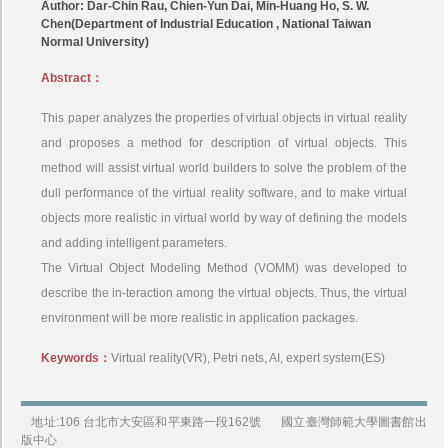
Author: Dar-Chin Rau, Chien-Yun Dai, Min-Huang Ho, S. W.
Chen(Department of Industrial Education , National Taiwan
Normal University)
Abstract：
This paper analyzes the properties of virtual objects in virtual reality
and proposes a method for description of virtual objects. This
method will assist virtual world builders to solve the problem of the
dull performance of the virtual reality software, and to make virtual
objects more realistic in virtual world by way of defining the models
and adding intelligent parameters.
The Virtual Object Modeling Method (VOMM) was developed to
describe the in-teraction among the virtual objects. Thus, the virtual
environment will be more realistic in application packages.
Keywords：
Virtual reality(VR), Petri nets, AI, expert system(ES)
地址:106 台北市大安區和平東路一段162號
國立臺灣師範大學圖書館出
版中心