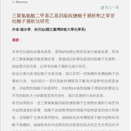
Directory
回上一頁
三聚氯氫酸二甲基乙基四級銨鹽離子層析劑之單管
柱離子層析法研究
作者:楊永華、林芬如(國立臺灣師範大學化學系)
摘要：
本研究以微粒矽膠為基質，運用矽烷耦合劑與其進行修飾反應，再與
含三聚氯氫酸四級銨鹽反應，製備成以矽膠為基質的陰離子交換劑，
經由漿式填充後，以單管柱離子層析法進行研究。
經由元素分析測定離子交換容量，探討其對一些無機和有機陰離子的
層析行為，包括探討一系列直鏈有機雙質子酸為沖提劑時的濃度效
應，沖提劑對陰離子的選擇性，沖提劑pH值對陰離子滯留的影響並以
不同的顆粒大小矽膠基質填充管柱，探討其層析行為的差異。
研究結果顯示：含三聚氯氫酸四級銨鹽陰離子交換劑的層析行為受到
沖提劑濃度的影響，陰離子的調整滯留時間隨沖提劑濃度的增大而降
低，並隨離子交換容量而變化。碳鏈較短的有機雙質子酸沖提劑表現
離子換機制，碳鏈較長的沖提劑則包含吸附與疏水性交互作用這些沖