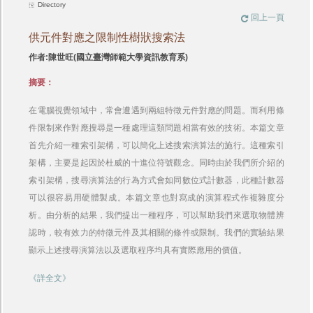
Directory
回上一頁
供元件對應之限制性樹狀搜索法
作者:陳世旺(國立臺灣師範大學資訊教育系)
摘要：
在電腦視覺領域中，常會遭遇到兩組特徵元件對應的問題。而利用條
件限制來作對應搜尋是一種處理這類問題相當有效的技術。本篇文章
首先介紹一種索引架構，可以簡化上述搜索演算法的施行。這種索引
架構，主要是起因於杜威的十進位符號觀念。同時由於我們所介紹的
索引架構，搜尋演算法的行為方式會如同數位式計數器，此種計數器
可以很容易用硬體製成。本篇文章也對寫成的演算程式作複雜度分
析。由分析的結果，我們提出一種程序，可以幫助我們來選取物體辨
認時，較有效力的特徵元件及其相關的條件或限制。我們的實驗結果
顯示上述搜尋演算法以及選取程序均具有實際應用的價值。
《詳全文》