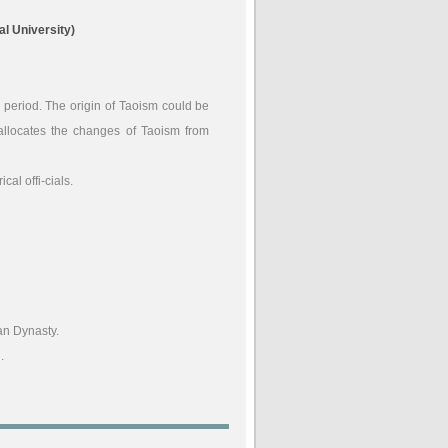
l University)
period. The origin of Taoism could be
 allocates the changes of Taoism from
al offi-cials.
an Dynasty.
.