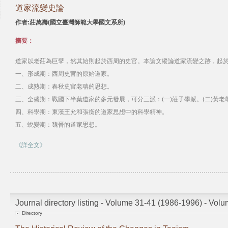
道家流變史論
作者:莊萬壽(國立臺灣師範大學國文系所)
摘要：
道家以老莊為巨擘，然其始則起於西周的史官。本論文縱論道家流變之跡，起
一、形成期：西周史官的原始道家。
二、成熟期：春秋史官老聃的思想。
三、全盛期：戰國下半葉道家的多元發展，可分三派：(一)莊子學派。(二)黃老學
四、科學期：東漢王允和張衡的道家思想中的科學精神。
五、蛻變期：魏晉的道家思想。
《詳全文》
Journal directory listing - Volume 31-41 (1986-1996) - Vol
Directory