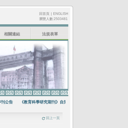
回首頁
|
ENGLISH
瀏覽人數:2503481
相關連結
法規表單
公告
《教育科學研究期刊》自第64卷第1期起不再出版紙本期刊
賀
回上一頁