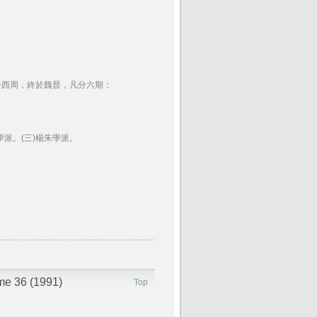
於西周，終於魏晉，凡分六期：
派。(三)楊朱學派。
ume 36 (1991)
Top