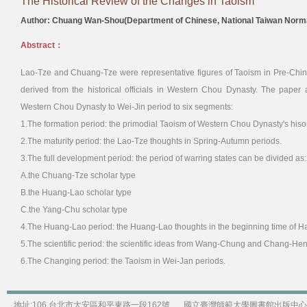
The Historical Review of the Changes in Taoism
Author: Chuang Wan-Shou(Department of Chinese, National Taiwan Norma
Abstract：
Lao-Tze and Chuang-Tze were representative figures of Taoism in Pre-Chin 
derived from the historical officials in Western Chou Dynasty. The paper
Western Chou Dynasty to Wei-Jin period to six segments:
1.The formation period: the primodial Taoism of Western Chou Dynasty's hisoric
2.The maturity period: the Lao-Tze thoughts in Spring-Autumn periods.
3.The full development period: the period of warring states can be divided as:
A.the Chuang-Tze scholar type
B.the Huang-Lao scholar type
C.the Yang-Chu scholar type
4.The Huang-Lao period: the Huang-Lao thoughts in the beginning time of H
5.The scientific period: the scientific ideas from Wang-Chung and Chang-Hen
6.The Changing period: the Taoism in Wei-Jan periods.
地址:106 台北市大安區和平東路一段162號
國立臺灣師範大學圖書館出版中心