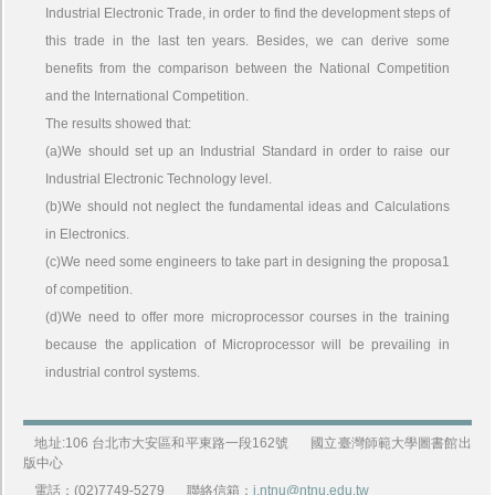
Industrial Electronic Trade, in order to find the development steps of
this trade in the last ten years. Besides, we can derive some
benefits from the comparison between the National Competition
and the International Competition.
The results showed that:
(a)We should set up an Industrial Standard in order to raise our
Industrial Electronic Technology level.
(b)We should not neglect the fundamental ideas and Calculations
in Electronics.
(c)We need some engineers to take part in designing the proposa1
of competition.
(d)We need to offer more microprocessor courses in the training
because the application of Microprocessor will be prevailing in
industrial control systems.
地址:106 台北市大安區和平東路一段162號
國立臺灣師範大學圖書館出
版中心
電話：(02)7749-5279
聯絡信箱：
j.ntnu@ntnu.edu.tw