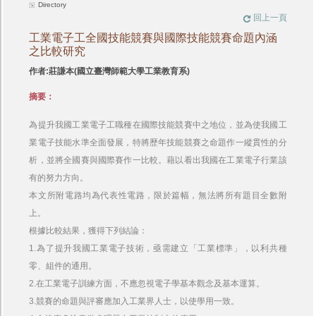
Directory
回上一頁
工業電子工全國技能競賽與國際技能競賽命題內涵
之比較研究
作者:莊謙本(國立臺灣師範大學工業教育系)
摘要：
為提升我國工業電子工職種在國際技能競賽中之地位，並為使我國工
業電子技能水準全面發展，特將歷年技能競賽之命題作一縱貫性的分
析，並將全國賽與國際賽作一比較。藉以看出我國在工業電子行業該
有的努力方向。
本文所附電路均為代表性電路，限於篇幅，無法將所有題目全數附
上。
根據比較結果，獲得下列結論：
1.為了提升我國工業電子技術，亟需建立「工業標準」，以利共種
零、組件的通用。
2.在工業電子訓練方面，不應忽視電子學基本觀念及基本運算。
3.競賽的命題與評審應加入工業界人士，以使學用一致。