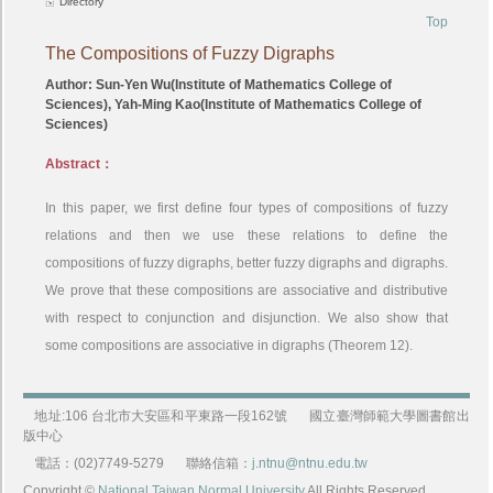
Directory
Top
The Compositions of Fuzzy Digraphs
Author: Sun-Yen Wu(Institute of Mathematics College of
Sciences), Yah-Ming Kao(Institute of Mathematics College of
Sciences)
Abstract：
In this paper, we first define four types of compositions of fuzzy
relations and then we use these relations to define the
compositions of fuzzy digraphs, better fuzzy digraphs and digraphs.
We prove that these compositions are associative and distributive
with respect to conjunction and disjunction. We also show that
some compositions are associative in digraphs (Theorem 12).
地址:106 台北市大安區和平東路一段162號
國立臺灣師範大學圖書館出
版中心
電話：(02)7749-5279
聯絡信箱：
j.ntnu@ntnu.edu.tw
Copyright ©
National Taiwan Normal University
All Rights Reserved.