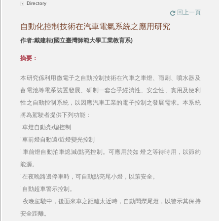
Directory
回上一頁
自動化控制技術在汽車電氣系統之應用研究
作者:戴建耘(國立臺灣師範大學工業教育系)
摘要：
本研究係利用微電子之自動控制技術在汽車之車燈、雨刷、噴水器及
蓄電池等電系裝置發展、研制一套合乎經濟性、安全性、實用及便利
性之自動控制系統，以因應汽車工業的電子控制之發展需求。本系統
將為駕駛者提供下列功能：
˙車燈自動亮/熄控制
˙車前燈自動遠/近燈變光控制
˙車前燈自動泊車熄滅/點亮控制。可應用於如 燈之等待時用，以節約
能源。
˙在夜晚路邊停車時，可自動點亮尾小燈，以策安全。
˙自動超車警示控制。
˙夜晚駕駛中，後面來車之距離太近時，自動閃爍尾燈，以警示其保持
安全距離。