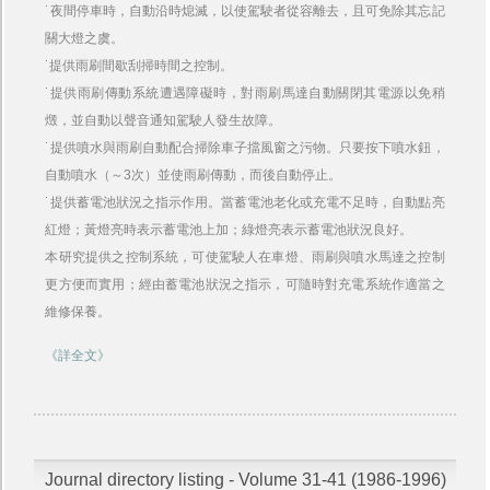
˙夜間停車時，自動沿時熄滅，以使駕駛者從容離去，且可免除其忘記
關大燈之虞。
˙提供雨刷間歇刮掃時間之控制。
˙提供雨刷傳動系統遭遇障礙時，對雨刷馬達自動關閉其電源以免稍
燬，並自動以聲音通知駕駛人發生故障。
˙提供噴水與雨刷自動配合掃除車子擋風窗之污物。只要按下噴水鈕，
自動噴水（～3次）並使雨刷傳動，而後自動停止。
˙提供蓄電池狀況之指示作用。當蓄電池老化或充電不足時，自動點亮
紅燈；黃燈亮時表示蓄電池上加；綠燈亮表示蓄電池狀況良好。
本研究提供之控制系統，可使駕駛人在車燈、雨刷與噴水馬達之控制
更方便而實用；經由蓄電池狀況之指示，可隨時對充電系統作適當之
維修保養。
《詳全文》
Journal directory listing - Volume 31-41 (1986-1996)