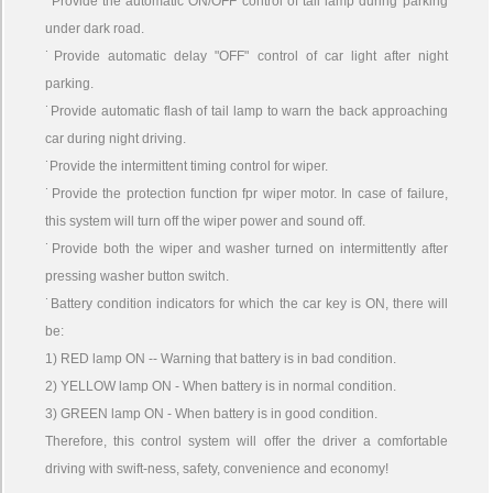
˙Provide the automatic ON/OFF control of tail lamp during parking
under dark road.
˙Provide automatic delay "OFF" control of car light after night
parking.
˙Provide automatic flash of tail lamp to warn the back approaching
car during night driving.
˙Provide the intermittent timing control for wiper.
˙Provide the protection function fpr wiper motor. In case of failure,
this system will turn off the wiper power and sound off.
˙Provide both the wiper and washer turned on intermittently after
pressing washer button switch.
˙Battery condition indicators for which the car key is ON, there will
be:
1) RED lamp ON -- Warning that battery is in bad condition.
2) YELLOW lamp ON - When battery is in normal condition.
3) GREEN lamp ON - When battery is in good condition.
Therefore, this control system will offer the driver a comfortable
driving with swift-ness, safety, convenience and economy!