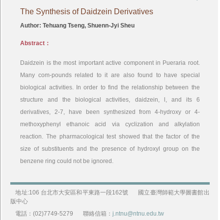
The Synthesis of Daidzein Derivatives
Author: Tehuang Tseng, Shuenn-Jyi Sheu
Abstract：
Daidzein is the most important active component in Pueraria root.
Many com-pounds related to it are also found to have special
biological activities. In order to find the relationship between the
structure and the biological activities, daidzein, l, and its 6
derivatives, 2-7, have been synthesized from 4-hydroxy or 4-
methoxyphenyl ethanoic acid via cyclization and alkylation
reaction. The pharmacological test showed that the factor of the
size of substituents and the presence of hydroxyl group on the
benzene ring could not be ignored.
地址:106 台北市大安區和平東路一段162號
國立臺灣師範大學圖書館出
版中心
電話：(02)7749-5279
聯絡信箱：
j.ntnu@ntnu.edu.tw