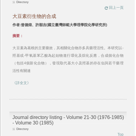
Directory
回上一頁
大豆素衍生物的合成
作者:曾德煌、許順吉(國立臺灣師範大學理學院化學研究所)
摘要：
大豆素為葛根的主要藥效，其相關化合物亦多具藥理活性。本研究以-
羥基或-甲氧基苯乙酸為起始物進行環化及烷化反應，合成個化合物
（包括4個新化合物），發現取代基大小及羥基的存在似與若干藥理
活性有關連
《詳全文》
Journal directory listing - Volume 21-30 (1976-1985)
- Volume 30 (1985)
Directory
Top