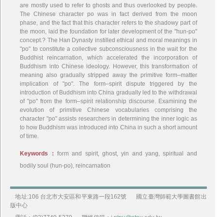
are mostly used to refer to ghosts and thus overlooked by people.
The Chinese character po was in fact derived from the moon
phase, and the fact that this character refers to the shadowy part of
the moon, laid the foundation for later development of the "hun-po"
concept.? The Han Dynasty instilled ethical and moral meanings in
"po" to constitute a collective subconsciousness in the wait for the
Buddhist reincarnation, which accelerated the incorporation of
Buddhism into Chinese ideology. However, this transformation of
meaning also gradually stripped away the primitive form–matter
implication of "po". The form–spirit dispute triggered by the
introduction of Buddhism into China gradually led to the withdrawal
of "po" from the form–spirit relationship discourse. Examining the
evolution of primitive Chinese vocabularies comprising the
character "po" assists researchers in determining the inner logic as
to how Buddhism was introduced into China in such a short amount
of time.
Keywords：
form and spirit, ghost, yin and yang, spiritual and
bodily soul (hun-po), reincarnation
地址:106 台北市大安區和平東路一段162號
國立臺灣師範大學圖書館出
版中心