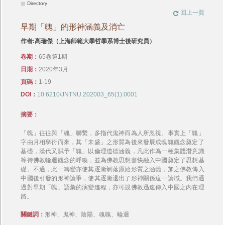
Directory
回上一頁
早期「魄」的形神涵義及消亡
作者:高瑞傑（上海師範大學哲學系博士後研究員）
卷期：
65卷第1期
日期：
2020年3月
頁碼：
1-19
DOI：
10.6210/JNTNU.202003_65(1).0001
摘要：
「魄」往往與「魂」聯繫，多指代鬼神而為人所忽視。事實上「魄」
字由月相孳衍而來，其「未盛」之形質為後來發展成魂魄觀念奠定了
基礎，漢代又賦予「魄」以倫理道德涵義，凡此作為一種集體潛意識
等待佛教輪迴觀念的呼喚，並為佛教思想盡快融入中國奠定了思想基
礎。不過，此一轉變亦使其逐漸剝落原始形質之涵義，加之佛教傳入
中國後引發的形神論爭，使其逐漸退出了形神關係這一論域。我們通
過對早期「魄」語彙的演變進程，亦可覘佛教迅速傳入中國之內在理
路。
關鍵詞：
形神、鬼神、陰陽、魂魄、輪迴