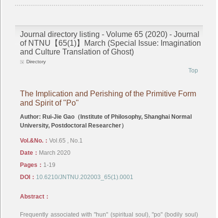
Journal directory listing - Volume 65 (2020) - Journal
of NTNU【65(1)】March (Special Issue: Imagination
and Culture Translation of Ghost)
Directory
Top
The Implication and Perishing of the Primitive Form
and Spirit of "Po"
Author: Rui-Jie Gao（Institute of Philosophy, Shanghai Normal
University, Postdoctoral Researcher）
Vol.&No.：
Vol.65 , No.1
Date：
March 2020
Pages：
1-19
DOI：
10.6210/JNTNU.202003_65(1).0001
Abstract：
Frequently associated with "hun" (spiritual soul), "po" (bodily soul)