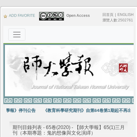
回首頁
|
ENGLISH
ADD FAVORITE
Open Access
瀏覽人數:2502761
大學報》停刊公告
《教育科學研究期刊》自第64卷第1期起不再出版
期刊目錄列表 - 65卷(2020) - 【師大學報】65(1)三月
刊（本期專題：鬼的想像與文化演繹）