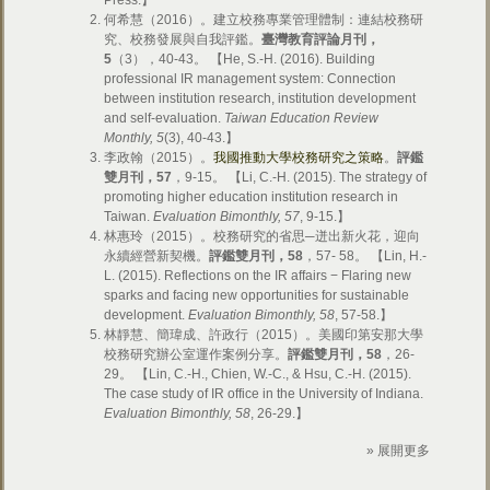
Press.】
何希慧（2016）。建立校務專業管理體制：連結校務研
究、校務發展與自我評鑑。
臺灣教育評論月刊，
5
（3），40-43。 【He, S.-H. (2016). Building
professional IR management system: Connection
between institution research, institution development
and self-evaluation.
Taiwan Education Review
Monthly, 5
(3), 40-43.】
李政翰（2015）。
我國推動大學校務研究之策略
。
評鑑
雙月刊，57
，9-15。 【Li, C.-H. (2015). The strategy of
promoting higher education institution research in
Taiwan.
Evaluation Bimonthly, 57
, 9-15.】
林惠玲（2015）。校務研究的省思─迸出新火花，迎向
永續經營新契機。
評鑑雙月刊，58
，57- 58。 【Lin, H.-
L. (2015). Reflections on the IR affairs − Flaring new
sparks and facing new opportunities for sustainable
development.
Evaluation Bimonthly, 58
, 57-58.】
林靜慧、簡瑋成、許政行（2015）。美國印第安那大學
校務研究辦公室運作案例分享。
評鑑雙月刊，58
，26-
29。 【Lin, C.-H., Chien, W.-C., & Hsu, C.-H. (2015).
The case study of IR office in the University of Indiana.
Evaluation Bimonthly, 58
, 26-29.】
» 展開更多