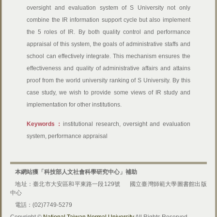
oversight and evaluation system of S University not only
combine the IR information support cycle but also implement
the 5 roles of IR. By both quality control and performance
appraisal of this system, the goals of administrative staffs and
school can effectively integrate. This mechanism ensures the
effectiveness and quality of administrative affairs and attains
proof from the world university ranking of S University. By this
case study, we wish to provide some views of IR study and
implementation for other institutions.
Keywords：
institutional research, oversight and evaluation
system, performance appraisal
本網站獲「科技部人文社會科學研究中心」補助
地址：臺北市大安區和平東路一段129號
國立臺灣師範大學圖書館出版
中心
電話：(02)7749-5279