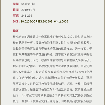
卷期：
64卷第1期
日期：
2019年3月
頁碼：
241-265
DOI：
10.6209/JORIES.201903_64(1).0009
摘要：
校務研究的思維是以一套系統性的資料蒐集模式，能幫助大專院
校自我研究分析，發掘校務治理問題，提供決策時的客觀參考，
是提升高等教育品質與學校永續營運的重要方法。另一方面，學
校行政具有主導學校營運的功能，對學校內的各類資源需做妥善
且適當的規劃，因之，校務研究的管理思維若能融入學校行政，
增進創新行政作為，大專院校應能達成總體發展目標。本研究以
國立S大學為例，探討該校行政管理考核制度導入校務研究思
維，並結合資訊化方式形塑出屬於S大學的管理考核模式，運用
該專業機制，進行各項校務發展計畫執行、追蹤、考核、回饋與
改善之管理，確保各項校務工作執行成效與品質。案例分析結果
顯示，S大學的管理考核制度融合了校務研究資訊支持反饋圈的
概念，並履行了校務研究的五種角色，同時兼具品質控管及績效