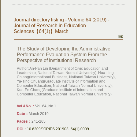
Journal directory listing - Volume 64 (2019) -
Journal of Research in Education
Sciences【64(1)】March
Top
The Study of Developing the Administrative
Performance Evaluation System From the
Perspective of Institutional Research
Author: An-Pan Lin (Department of Civic Education and
Leadership, National Taiwan Normal University), Hua-Ling
Chiang(International Business, National Taiwan University),
Ya-Ting Chuang(Graduate Institute of Information and
Computer Education, National Taiwan Normal University),
Kuo-En Chang(Graduate Institute of Information and
Computer Education, National Taiwan Normal University)
Vol.&No.：
Vol. 64, No.1
Date：
March 2019
Pages：
241-265
DOI：
10.6209/JORIES.201903_64(1).0009