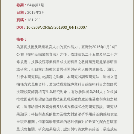
卷期：
64卷第1期
日期：
2019年3月
頁碼：
181-211
DOI：
10.6209/JORIES.201903_64(1).0007
摘要：
為落實技術及職業教育人才的實作能力，臺灣於2015年1月14日
公布《技術及職業教育法》之後，依該法第二十五條及第二十六
條規定，技職校院專業科目或技術科目之教師須定期赴業界研習
或研究，但目前此類教師參與研習與研究人數仍然偏低，因此，
引發本研究探討此議題之動機。本研究以調查研究法，透過立意
抽樣方式蒐集資料，邀請技職校院專業科目或技術科目之教師與
技職校院師資培育生為研究對象，有效參與者為244人；並根據
推拉因素與期望價值建構技術及職業教育政策接受度與意願之模
式，運用驗證性因素分析及結構方程模式檢定研究假設。研究結
果顯示：科技與產業的推力及拉力對於消弭學用落差的感知價值
呈現正相關，但消弭學用落差的感知價值對於政策的配合意願卻
呈現負相關。研究結果發現，認知與行為意願有落差，易造成徒