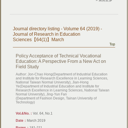
» 展開更多
Journal directory listing - Volume 64 (2019) -
Journal of Research in Education
Sciences【64(1)】March
Top
Policy Acceptance of Technical Vocational
Education: A Perspective From a New Act on
Field Study
Author: Jon-Chao Hong(Department of Industrial Education
and Institute for Research Excellence in Learning Sciences,
National Taiwan Normal University), Jian-Hong
Ye(Department of Industrial Education and Institute for
Research Excellence in Learning Sciences, National Taiwan
Normal University), Jing-Yun Fan
(Department of Fashion Design, Tainan University of
Technology)
Vol.&No.：
Vol. 64, No.1
Date：
March 2019
Pages：
181-211