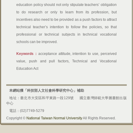
education policy should not only stipulate teachers’ obligation
to do research or only to learn from its profession, but
incentives also need to be provided as a push factors to attract
technical teacher’s intention to follow the policies, so that
professional or technical subjects in technical vocational
schools can be improved.
Keywords：
acceptance attitude, intention to use, perceived
value, push and pull factors, Technical and Vocational
Education Act
本網站獲「科技部人文社會科學研究中心」補助
地址：臺北市大安區和平東路一段129號
國立臺灣師範大學圖書館出版
中心
電話：(02)7749-5279
Copyright ©
National Taiwan Normal University
All Rights Reserved.