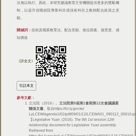
法無以執行。因此，本研究建議教育主管機關提供更多的獎勵機
制，以提升技職校院專業科目或技術科目之教師配合政策之意
願。
關鍵詞：
技術及職業教育法、配合意願、推拉因素、接受度、感
知價值
《詳全文》
參考文獻：
立法院（2016）。
立法院第9
屆第1
會期第12
次會議議案
關係文書
。取自https://lci.ly.gov.tw/
LyLCEW/agenda1/02/pdf/09/01/12/LCEWA01_090112_00010.pd
【Legislative Yuan. (2016).
The 9th 1st session:12th
relationship document for Legislative Yuan assembly
.
Retrieved from