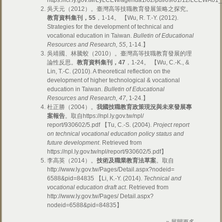
https://lci.ly.gov.tw/LyLCEW/agenda1/02/pdf/09/01/12/LCEWA
吳天元（2012）。臺灣高等技職教育發展策略之探究。
教育資料集刊，55
，1-14。 【Wu, R. T.-Y. (2012).
Strategies for the development of technical and
vocational education in Taiwan.
Bulletin of Educational
Resources and Research, 55
, 1-14.】
吳靖國、林騰蛟（2010）。臺灣高等技職教育發展的理
論性反思。
教育資料集刊，47
，1-24。 【Wu, C.-K., &
Lin, T.-C. (2010). A theoretical reflection on the
development of higher technological & vocational
education in Taiwan.
Bulletin of Educational
Resources and Research, 47
, 1-24.】
杜正勝（2004）。
我國技職教育政策現況與未來發展專
案報告
。取自https://npl.ly.gov.tw/npl/
report/930602/5.pdf 【Tu, C.-S. (2004).
Project report
on technical vocational education policy status and
future development
. Retrieved from
https://npl.ly.gov.tw/npl/report/930602/5.pdf】
李高英（2014）。
技術及職業教育法草案
。取自
http://www.ly.gov.tw/Pages/Detail.aspx?nodeid=
6588&pid=84835 【Li, K.-Y. (2014).
Technical and
vocational education draft act
. Retrieved from
http://www.ly.gov.tw/Pages/ Detail.aspx?
nodeid=6588&pid=84835】