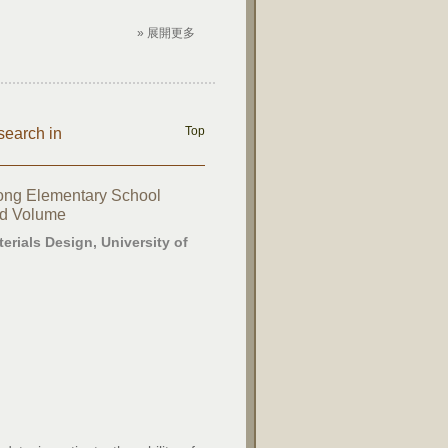
» 展開更多
Top
search in
mong Elementary School
nd Volume
rials Design, University of