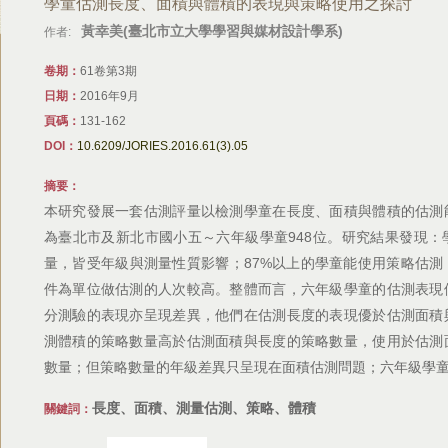
學童估測長度、面積與體積的表現與策略使用之探討
黃幸美(臺北市立大學學習與媒材設計學系)
作者:
卷期：
61卷第3期
日期：
2016年9月
頁碼：
131-162
DOI：
10.6209/JORIES.2016.61(3).05
摘要：
本研究發展一套估測評量以檢測學童在長度、面積與體積的估測
為臺北市及新北市國小五～六年級學童948位。研究結果發現
量，皆受年級與測量性質影響；87%以上的學童能使用策略估
件為單位做估測的人次較高。整體而言，六年級學童的估測表現
分測驗的表現亦呈現差異，他們在估測長度的表現優於估測面積
測體積的策略數量高於估測面積與長度的策略數量，使用於估測
數量；但策略數量的年級差異只呈現在面積估測問題；六年級學
長度、面積、測量估測、策略、體積
關鍵詞：