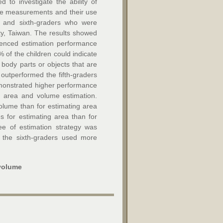
to investigate the ability of
ume measurements and their use
h- and sixth-graders who were
ty, Taiwan. The results showed
luenced estimation performance
 of the children could indicate
body parts or objects that are
outperformed the fifth-graders
monstrated higher performance
of area and volume estimation.
olume than for estimating area
es for estimating area than for
ee of estimation strategy was
, the sixth-graders used more
 volume