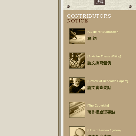
CONTRIBUTORS
NOTICE
[Guide for Submission]
稿 約
[Style for Thesis Writing]
論文撰寫體例
[Review of Research Papers]
論文審查要點
[The Copyright]
著作權處理要點
[Flow of Review System]