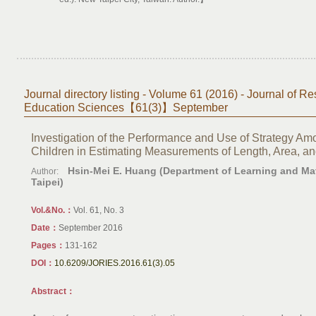
Journal directory listing - Volume 61 (2016) - Journal of Re
Education Sciences【61(3)】September
Investigation of the Performance and Use of Strategy A
Children in Estimating Measurements of Length, Area, a
Hsin-Mei E. Huang (Department of Learning and Mate
Author:
Taipei)
Vol.&No.：
Vol. 61, No. 3
Date：
September 2016
Pages：
131-162
DOI：
10.6209/JORIES.2016.61(3).05
Abstract：