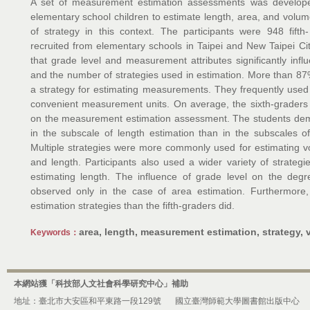
A set of measurement estimation assessments was developed 
elementary school children to estimate length, area, and vol
of strategy in this context. The participants were 948 fift
recruited from elementary schools in Taipei and New Taipei Ci
that grade level and measurement attributes significantly inf
and the number of strategies used in estimation. More than 87%
a strategy for estimating measurements. They frequently used 
convenient measurement units. On average, the sixth-graders 
on the measurement estimation assessment. The students de
in the subscale of length estimation than in the subscales 
Multiple strategies were more commonly used for estimating v
and length. Participants also used a wider variety of strategi
estimating length. The influence of grade level on the degr
observed only in the case of area estimation. Furthermore
estimation strategies than the fifth-graders did.
area, length, measurement estimation, strategy,
Keywords：
本網站獲「科技部人文社會科學研究中心」補助
地址：臺北市大安區和平東路一段129號
國立臺灣師範大學圖書館出版中心