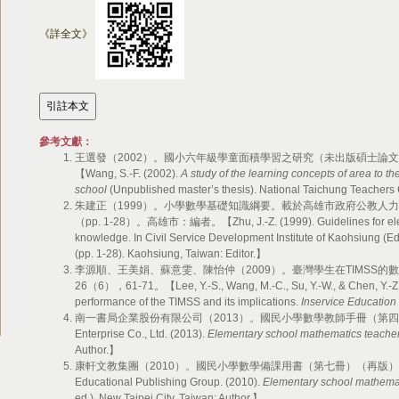
《詳全文》
參考文獻：
王選發（2002）。國小六年級學童面積學習之研究（未出版碩士論
【Wang, S.-F
.
(2002).
A study of the learning concepts of area to th
school
(Unpublished master’s thesis). National Taichung Teachers
朱建正（1999）。小學數學基礎知識綱要。載於高雄市政府公教人
（pp. 1-28）。高雄市：編者。
【Zhu, J.-Z. (1999). Guidelines for 
knowledge. In Civil Service Development Institute of Kaohsiung (Ed
(pp. 1-28). Kaohsiung, Taiwan: Editor.】
李源順、王美娟、蘇意雯、陳怡仲（2009）。臺灣學生在TIMSS
26（6），61-71。
【Lee, Y.-S., Wang, M.-C., Su, Y.-W., & Chen, Y.-
performance of the TIMSS and its implications.
Inservice Education 
南一書局企業股份有限公司（2013）。國民小學數學教師手冊（第
Enterprise Co., Ltd. (2013).
Elementary school mathematics teache
Author.】
康軒文教集團（2010）。國民小學數學備課用書（第七冊）（再版
Educational Publishing Group. (2010).
Elementary school mathemat
ed.). New Taipei City, Taiwan: Author.】