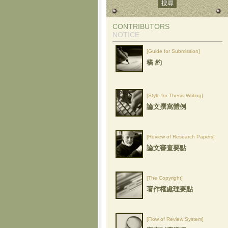
CONTRIBUTORS
NOTICE
[Guide for Submission]
稿 約
[Style for Thesis Writing]
論文撰寫體例
[Review of Research Papers]
論文審查要點
[The Copyright]
著作權處理要點
[Flow of Review System]