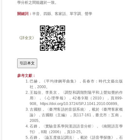
學分析之間能趨於一致。
關鍵詞：
半音、四縣、客家話、單字調、聲學
《詳全文》
參考文獻：
巴赫，《平均律鋼琴曲集》，長春市：時代文藝出版
社，2000。
王韞佳、李美京，〈調型和調階對陽平和上聲知覺的作
用〉，《心理學報》，42卷9期（2010），頁899-
908。https://doi.org/10.3724/SP.J.1041.2010.00899。
古國順，〈臺灣客語的音韻系統〉，載於《臺灣客家概
論》，古國順（主編），頁117-161，臺北市：五南，
2005。
石鋒，〈實驗音系學與漢語語音分析〉，《南開語言學
刊》，8期（2006），頁10-25。
石鋒，〈論五度值記調法〉，載於《語音學探微》，石