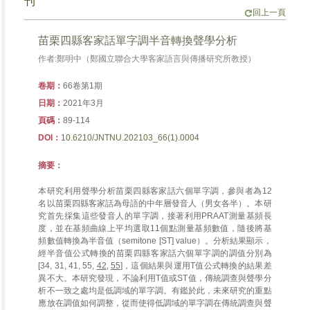
刊
回上一頁
苗栗四縣客家話單字調半音轉換聲學分析
作者:鄭明中（鄭國立聯合大學客家語言與傳播研究所教授）
卷期：
66卷第1期
日期：
2021年3月
頁碼：
89-114
DOI：
10.6210/JNTNU.202103_66(1).0004
摘要：
本研究利用聲學分析苗栗四縣客家話六個單字調，參與者為12
名以苗栗四縣客家話為母語的中年層發音人（男女各半）。本研
究首先採集這些發音人的單字調，接著利用PRAAT測量基頻長
度，並在基頻曲線上平均選取11個點測量基頻數值，隨後將基
頻數值轉換為半音值（semitone [ST] value）。分析結果顯示，
經半音值公式轉換的苗栗四縣客家話六個單字調的調值分別為
[34, 31, 41, 55,
42
,
55
]，這個結果與運用T值公式轉換的結果差
異不大。本研究發現，不論利用T值或ST值，傳統調查與聲學分
析不一致之處均是低調域的單字調。有鑑於此，未來研究的重點
應放在調值如何調整，從而使得低調域的單字調在傳統調查與聲