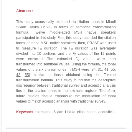
Abstract：
This study acoustically explored six citation tones in Miaoli
Sixian Hakka (MSH) in terms of semitone transformation
formula. Twelve middle-aged MSH native speakers
participated in this study. First, this study recorded the citation
tones of these MSH native speakers; then, PRAAT was used
to measure F
duration. The F
duration was averagely
0
0
divided into 10 portions, and the F
values of the 11 points
0
were extracted. The extracted F
values were then
0
transformed into semitone values. Using the formula, the tonal
values of the six citation tones in MSH were [34, 31, 41, 55,
42
,
55
], similar to those obtained using the T-value
transformation formula. This study found that the descriptive
discrepancy between traditional survey and acoustic analysis
lies in the citation tones in the low-tone register. Therefore,
future studies should emphasize the modulation of tonal
values to match acoustic analysis with traditional survey.
Keywords：
semitone, Sixian, Hakka, citation tone, acoustics