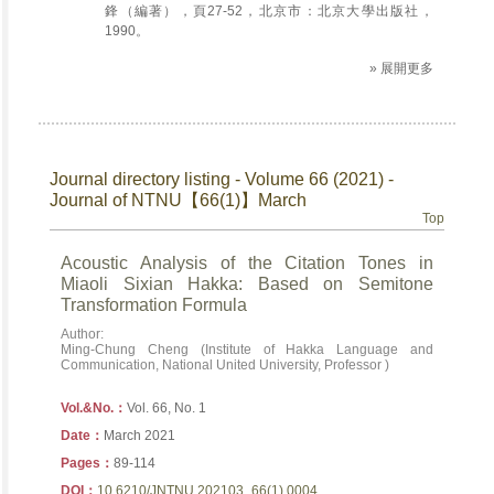
鋒（編著），頁27-52，北京市：北京大學出版社，
1990。
» 展開更多
Journal directory listing - Volume 66 (2021) -
Journal of NTNU【66(1)】March
Top
Acoustic Analysis of the Citation Tones in
Miaoli Sixian Hakka: Based on Semitone
Transformation Formula
Author:
Ming-Chung Cheng (Institute of Hakka Language and
Communication, National United University, Professor )
Vol.&No.：
Vol. 66, No. 1
Date：
March 2021
Pages：
89-114
DOI：
10.6210/JNTNU.202103_66(1).0004